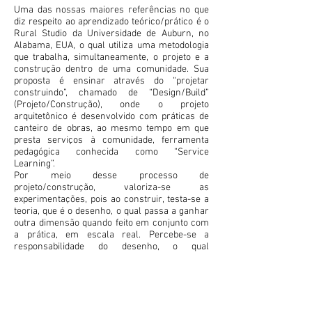
Uma das nossas maiores referências no que
diz respeito ao aprendizado teórico/prático é o
Rural Studio da Universidade de Auburn, no
Alabama, EUA, o qual utiliza uma metodologia
que trabalha, simultaneamente, o projeto e a
construção dentro de uma comunidade. Sua
proposta é ensinar através do “projetar
construindo”, chamado de “Design/Build”
(Projeto/Construção), onde o projeto
arquitetônico é desenvolvido com práticas de
canteiro de obras, ao mesmo tempo em que
presta serviços à comunidade, ferramenta
pedagógica conhecida como “Service
Learning”.
Por meio desse processo de
projeto/construção, valoriza-se as
experimentações, pois ao construir, testa-se a
teoria, que é o desenho, o qual passa a ganhar
outra dimensão quando feito em conjunto com
a prática, em escala real. Percebe-se a
responsabilidade do desenho, o qual
representa decisões sociais, ambientais e
econômicas, reforçando as responsabilidades
da profissão, a serviço da qualidade de vida da
comunidade local.