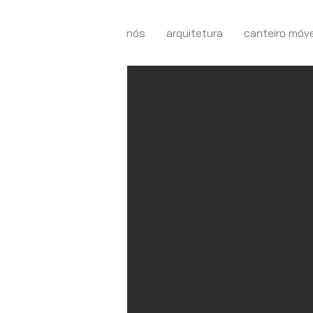
nós
arquitetura
canteiro móve